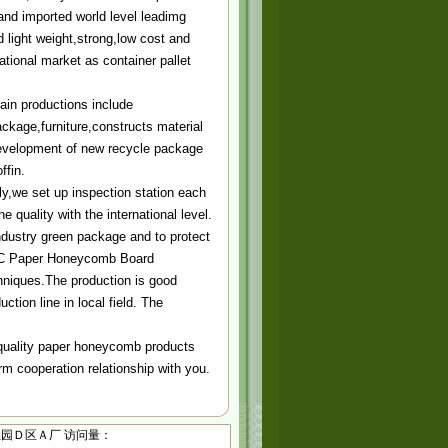
nd imported world level leadimg
light weight,strong,low cost and
tional market as container pallet
n productions include
ackage,furniture,constructs material
 development of new recycle package
ffin.
y,we set up inspection station each
 quality with the international level.
ndustry green package and to protect
WJC Paper Honeycomb Board
niques.The production is good
ction line in local field. The
quality paper honeycomb products
m cooperation relationship with you.
经工业园Ｄ区Ａ厂 访问量：