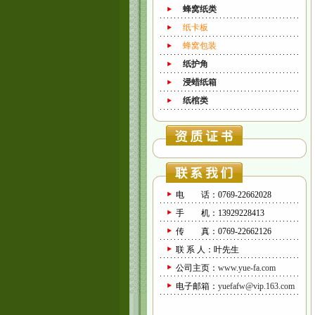
蜂窝纸类
纸卡板
蜂窝包装
纸护角
浸蜡纸箱
纸棺类
电 话：0769-22662028
手 机：13929228413
传 真：0769-22662126
联 系 人：叶先生
公司主页：
www.yue-fa.com
电子邮箱：
yuefafw@vip.163.com