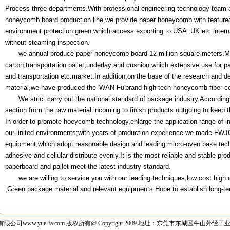
Process three departments.With professional engineering technology team a
honeycomb board production line,we provide paper honeycomb with featured 
environment protection green,which access exporting to USA ,UK etc.interna
without steaming inspection.
we annual produce paper honeycomb board 12 million square meters.Mai
carton,transportation pallet,underlay and cushion,which extensive use for p
and transportation etc.market.In addition,on the base of the research and
material,we have produced the 'WAN Fu'brand high tech honeycomb fiber co
We strict carry out the national standard of package industry.Accordingl
section from the raw material incoming to finish products outgoing to keep the
In order to promote hoeycomb technology,enlarge the application range of i
our linited environments;with years of production experience we made F
equipment,which adopt reasonable design and leading micro-oven bake tech
adhesive and cellular distribute evenly.It is the most reliable and stable produ
paperboard and pallet meet the latest industry standard.
we are willing to service you with our leading techniques,low cost high 
,Green package material and relevant equipments.Hope to establish long-ter
司www.yue-fa.com 版权所有@ Copyright 2009 地址：东莞市东城区牛山外