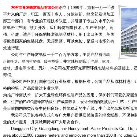
创立于1999年，拥有一万一千多
东莞市粤发蜂窝纸品有限公司
平方米的厂房，职工一百五十多人，分纸箱部、蜂窝部及深加工
部三个部门，有专业的工程技术队伍，并引进了专业的水平的
蜂
生产线，致力开发，应用蜂窝制造技术，生产出质轻、高
窝纸板
强、价廉，适合于环保的蜂窝纸制品材料，用于出口美国、英国
等欧美国家的集装托盘、无须熏蒸，可以免检，是通向市场的有
效通行证。
公司年生产蜂窝纸板一千二百万平方米，主要产品有
、
纸箱
、
、
等，并大规模供应于
、
、
运输托盘
箱内衬垫物
缓冲垫
包装
家具
、运输等市场。另外，本公司在开发研究新型环保包装材料的基础上，还
建材
寿棺。
我公司严格执行国家包装行业标准，根据标准，公司产品从原材料进厂到
格的检验，产品质量达专业水平。
为推广蜂窝技术，扩大工业绿色环保包装产品的应用，保护我们可爱的家园
验，生产的FWJC型蜂窝纸板生产成套
，设计合理的微波烘干工艺，生产
设备
是目前国内同类设备中使用良好，性能稳定的生产线，生产出的纸板及托盘
我公司乐于以各种方式向各广大用户提供质优价廉的蜂窝纸品、环保包装
业的技术服务，并真诚期待与广大朋友合作。
Dongguan City, Guangdong hair Honeycomb Paper Products Co., Ltd. est
area about 11000 square meters and employee more than 150.It includes C