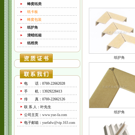
蜂窝纸类
纸卡板
蜂窝包装
纸护角
浸蜡纸箱
纸棺类
纸护角
电 话：0769-22662028
手 机：13929228413
传 真：0769-22662126
联 系 人：叶先生
纸护角
公司主页：
www.yue-fa.com
电子邮箱：
yuefafw@vip.163.com