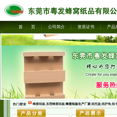
首 页
公司简介
资质证书
产品
蜂窝纸板
,
东莞蜂窝纸板
,
蜂窝纸板生产厂家
,
纸托盘
,
纸护角
,
纸