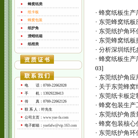
蜂窝纸类
·
蜂窝纸板生产
纸卡板
蜂窝包装
·
东莞蜂窝纸板
纸护角
·
东莞纸护角环
浸蜡纸箱
·
东莞蜂窝纸板
纸棺类
·
分析深圳纸托
·
蜂窝纸板生产
03
]
·
东莞纸护角应
电 话：0769-22662028
·
关于东莞蜂窝
手 机：13929228413
·
东莞纸卡板定
传 真：0769-22662126
·
蜂窝包装生产
联 系 人：叶先生
·
东莞纸护角质
公司主页：
www.yue-fa.com
·
蜂窝包装核心
电子邮箱：
yuefafw@vip.163.com
·
东莞纸护角环