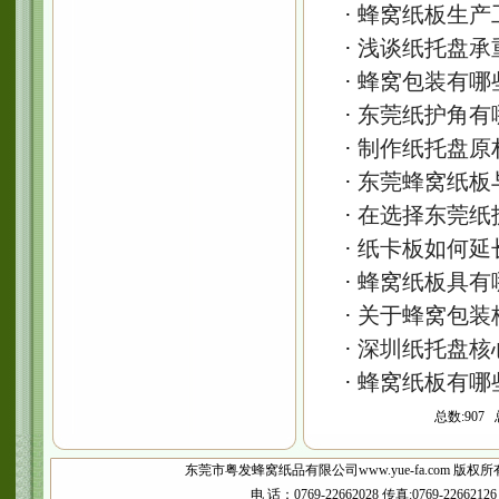
·
蜂窝纸板生产
·
浅谈纸托盘承
·
蜂窝包装有哪
·
东莞纸护角有
·
制作纸托盘原
·
东莞蜂窝纸板
·
在选择东莞纸
·
纸卡板如何延
·
蜂窝纸板具有
·
关于蜂窝包装
·
深圳纸托盘核
·
蜂窝纸板有哪
总数:907
东莞市粤发蜂窝纸品有限公司www.yue-fa.com 版权所
电 话：0769-22662028 传真:0769-2266