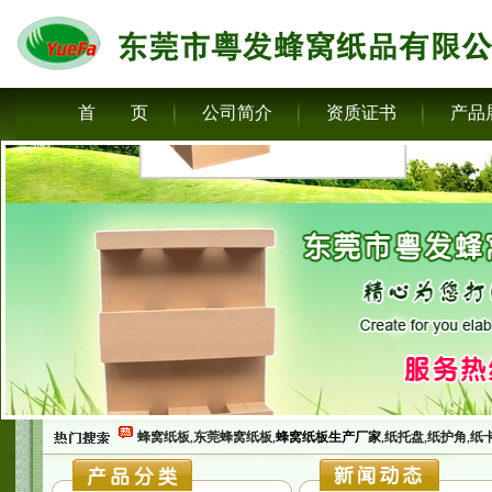
首 页
公司简介
资质证书
产品
蜂窝纸板
,
东莞蜂窝纸板
,
蜂窝纸板生产厂家
,
纸托盘
,
纸护角
,
纸