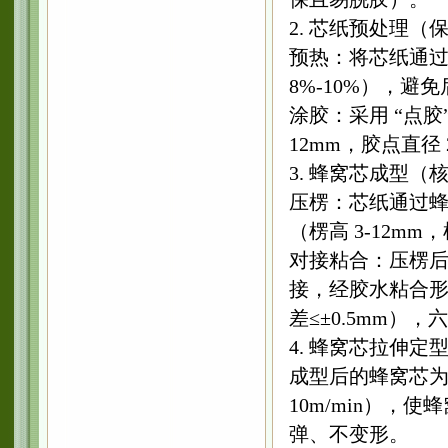
2. 芯纸预处理
预热：将芯纸通过
8%-10%），
涂胶：采用 “点胶
12mm，胶点直径 
3. 蜂窝芯成型
压楞：芯纸通过蜂窝
（楞高 3-12m
对接粘合：压楞
接，经胶水粘合形
差≤±0.5mm）
4. 蜂窝芯拉伸
成型后的蜂窝芯为
10m/min）
弹、不变形。