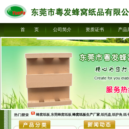
首 页
公司简介
资质证书
产品
蜂窝纸板
,
东莞蜂窝纸板
,
蜂窝纸板生产厂家
,
纸托盘
,
纸护角
,
纸