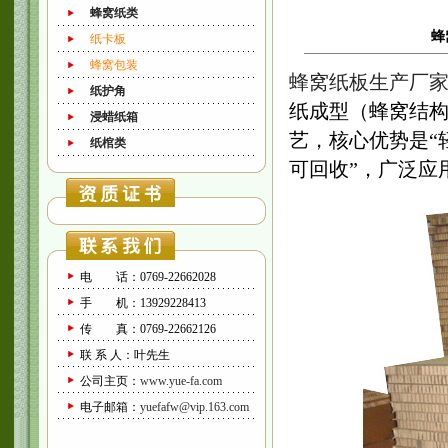
蜂窝纸类
蜂
纸卡板
蜂窝包装
蜂窝纸板生产厂
纸护角
纸成型（蜂窝结构
浸蜡纸箱
艺，核心优势是“轻
纸棺类
可回收”，广泛应
电 话：0769-22662028
手 机：13929228413
传 真：0769-22662126
联 系 人：叶先生
公司主页：
www.yue-fa.com
电子邮箱：
yuefafw@vip.163.com