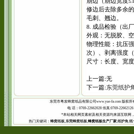
崩边（崩边宽度≤
修边后去除多余
毛刺、翘边。
8. 成品检验（出
外观：无脱胶、
物理性能：抗压强度（
次）、剥离强度（≥1
尺寸：长度、宽度
上一篇:无
下一篇:
东莞纸护
东莞市粤发蜂窝纸品有限公司www.yue-fa.com 版权所
电 话：0769-22662028 传真:0769-2266
*本站相关网页素材及相关资源均来源互联网，
热门关键词：
蜂窝纸板
,
东莞蜂窝纸板
,
蜂窝纸板生产厂家
,
纸护角
,
纸