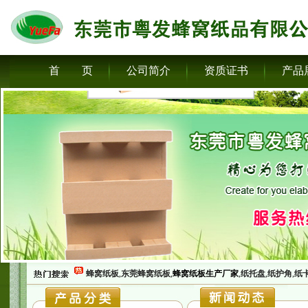
首 页
公司简介
资质证书
产品
蜂窝纸板
,
东莞蜂窝纸板
,
蜂窝纸板生产厂家
,
纸托盘
,
纸护角
,
纸