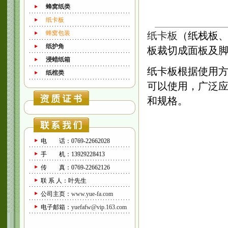
蜂窝纸类
纸卡板
蜂窝包装
纸卡板
（纸栈板
纸护角
板裁切成面板及
浸蜡纸箱
纸卡板根据使用
纸棺类
可以使用，广泛
和规格。
电 话：0769-22662028
手 机：13929228413
传 真：0769-22662126
联 系 人：叶先生
公司主页：
www.yue-fa.com
电子邮箱：
yuefafw@vip.163.com