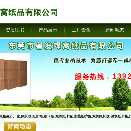
资质证书
产品展示
工厂设备
新闻动态
纸板生产厂家
,
纸托盘
,
纸护角
,
纸卡板
,
东莞纸卡板
,
东莞纸护角
,
东莞纸托盘
,
深圳纸卡板
,