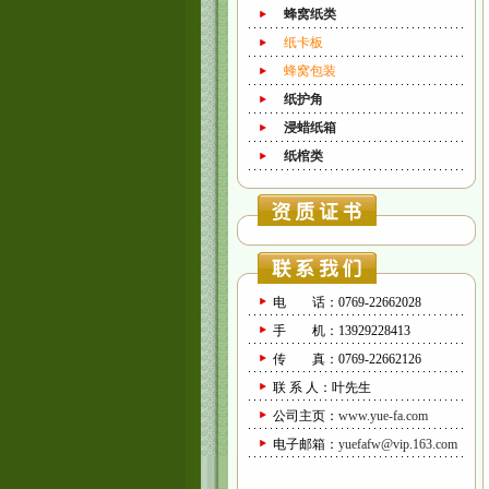
蜂窝纸类
纸卡板
蜂窝包装
纸护角
浸蜡纸箱
纸棺类
电 话：0769-22662028
手 机：13929228413
传 真：0769-22662126
联 系 人：叶先生
公司主页：
www.yue-fa.com
电子邮箱：
yuefafw@vip.163.com