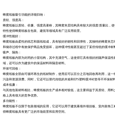
蜂窝纸板吸引功能的详细归纳：
质轻、强度高：
蜂窝纸板以质轻、价廉、强度高著称，其蜂窝夹层结构具有较大的强度/质量比，使
特性使得蜂窝纸板在包装、建筑等领域具有广泛应用前景。
缓冲性能好：
蜂窝纸板由柔性的纸芯和面纸组成，具有较好的韧性和回弹性，其独特的蜂窝夹芯
和储存过程中有效保护商品免受损坏，这种缓冲性能甚至超过了某些传统的缓冲材料
吸声、隔热：
蜂窝纸板内部为封闭的小室结构，其中充满空气，这使得它具有很好的隔声保温性
域，还可以作为建筑中的保温材料和隔音材料。
环保可回收：
蜂窝纸板全部由可循环再生的纸材制作，使用后可以百分之百地回收再利用，这一
污染和资源浪费。同时，它还可以替代传统的木箱和EPS塑料缓冲衬垫等不环保材
成本低廉：
与其他包装材料相比，蜂窝纸板的生产成本相对较低，这主要得益于其质轻、用料
格上具有很大的竞争优势。
多功能性：
蜂窝纸板不仅限于包装领域的应用，它还可以用于建筑幕墙外墙挂板、室内装饰工
得蜂窝纸板具有更广泛的市场前景和应用空间。