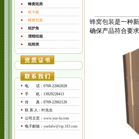
蜂窝纸类
纸卡板
蜂窝包装
​蜂窝包装
是一种
纸护角
确保产品符合要
浸蜡纸箱
纸棺类
电 话：0769-22662028
手 机：13929228413
传 真：0769-22662126
联 系 人：叶先生
公司主页：
www.yue-fa.com
电子邮箱：
yuefafw@vip.163.com