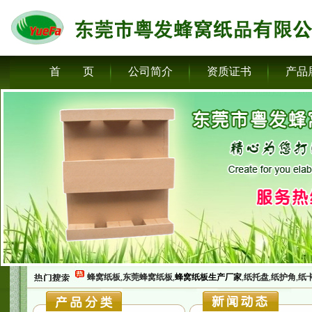
首 页
公司简介
资质证书
产品
蜂窝纸板
,
东莞蜂窝纸板
,
蜂窝纸板生产厂家
,
纸托盘
,
纸护角
,
纸