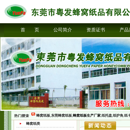
首 页
公司简介
资质证书
产品
蜂窝纸板
,
东莞蜂窝纸板
,
蜂窝纸板生产厂家
,
纸托盘
,
纸护角
,
纸
蜂窝纸类