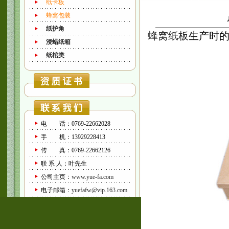
纸卡板
蜂窝包装
纸护角
​蜂窝纸板
生产时
浸蜡纸箱
纸棺类
电 话：0769-22662028
手 机：13929228413
传 真：0769-22662126
联 系 人：叶先生
公司主页：
www.yue-fa.com
电子邮箱：
yuefafw@vip.163.com