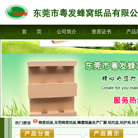
首 页
公司简介
资质证书
产品
蜂窝纸板
,
东莞蜂窝纸板
,
蜂窝纸板生产厂家
,
纸托盘
,
纸护角
,
纸