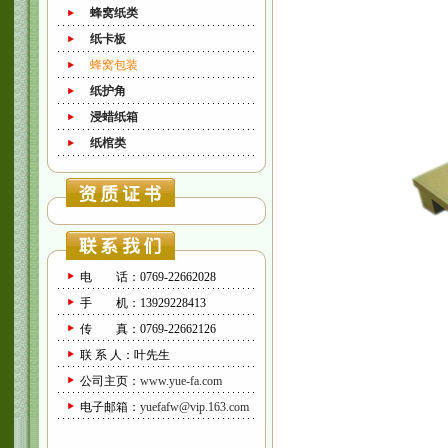
蜂窝纸类
纸卡板
蜂窝包装
纸护角
浸蜡纸箱
纸棺类
电 话：0769-22662028
手 机：13929228413
传 真：0769-22662126
联 系 人：叶先生
公司主页：
www.yue-fa.com
电子邮箱：
yuefafw@vip.163.com